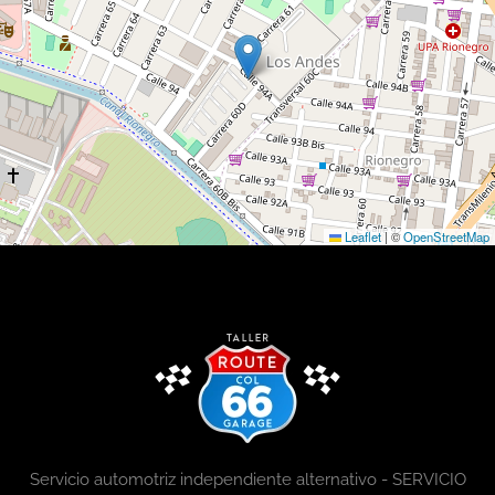
Leaflet
|
©
OpenStreetMap
Servicio automotriz independiente alternativo - SERVICIO